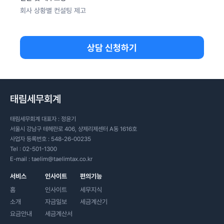
회사 상황별 컨설팅 제고
상담 신청하기
태림세무회계
태림세무회계 대표자 : 정윤기
서울시 강남구 테헤란로 406, 샹제리제센터 A동 1616호
사업자 등록번호 : 548-26-00235
Tel :
02-501-1300
E-mail :
taelim@taelimtax.co.kr
서비스
인사이트
편의기능
홈
인사이트
세무지식
소개
자금일보
세금계산기
요금안내
세금계산서