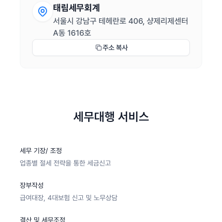
태림세무회계
서울시 강남구 테헤란로 406, 샹제리제센터
A동 1616호
주소 복사
세무대행 서비스
세무 기장/ 조정
업종별 절세 전략을 통한 세금신고
장부작성
급여대장, 4대보험 신고 및 노무상담
결산 및 세무조정